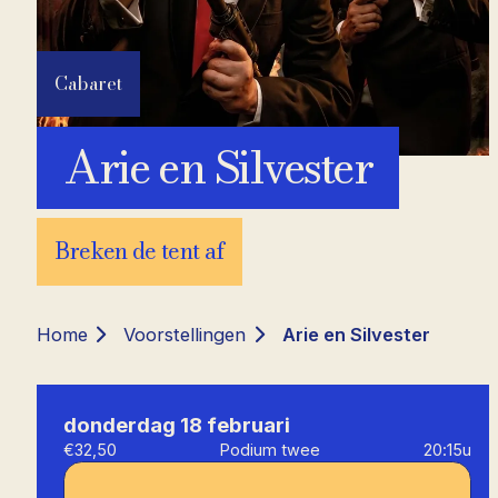
Cabaret
Arie en Silvester
Breken de tent af
Home
Voorstellingen
Arie en Silvester
donderdag 18 februari
€32,50
Podium twee
20:15u