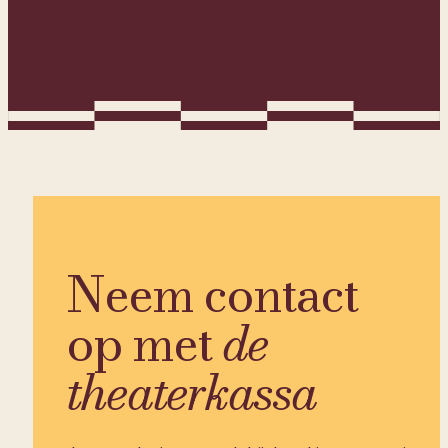
Neem contact
op met
de
theaterkassa