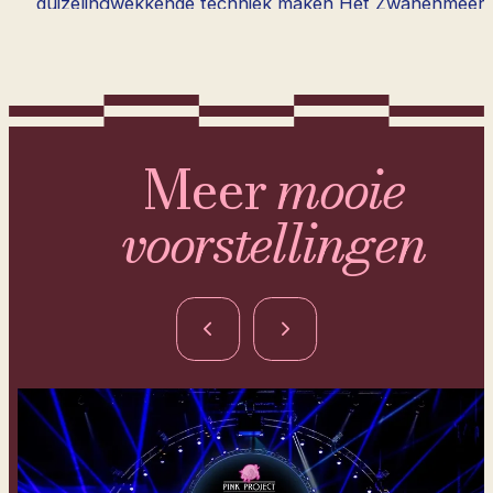
duizelingwekkende techniek maken Het Zwanenmeer
niet alleen tot een ultieme vuurproef voor elke
ballerina, maar ook tot een onvergetelijke ervaring
voor het publiek.
Het Charkiv City Ballet brengt wereldberoemde
klassiekers naar de Nederlandse theaters en bewaart
Meer
mooie
met toewijding de rijke tradities van het klassieke
ballet. Met diep respect voor ambacht en historie
voorstellingen
voeren zij deze meesterwerken op in hun puurste
vorm. Dit is een unieke kans om dit iconische ballet te
beleven zoals het al generaties lang wordt
gekoesterd.