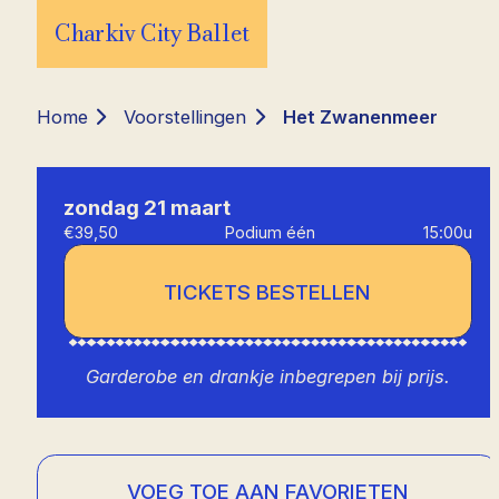
Charkiv City Ballet
Home
Voorstellingen
Het Zwanenmeer
zondag 21 maart
€39,50
Podium één
15:00u
TICKETS BESTELLEN
Garderobe en drankje inbegrepen bij prijs.
VOEG TOE AAN FAVORIETEN