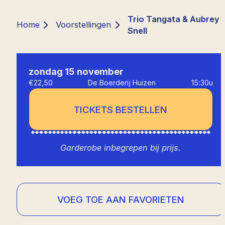
Trio Tangata & Aubrey
Home
Voorstellingen
Snell
zondag 15 november
€22,50
De Boerderij Huizen
15:30u
TICKETS BESTELLEN
Garderobe inbegrepen bij prijs.
VOEG TOE AAN FAVORIETEN