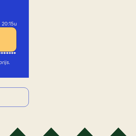
20:15u
rijs.