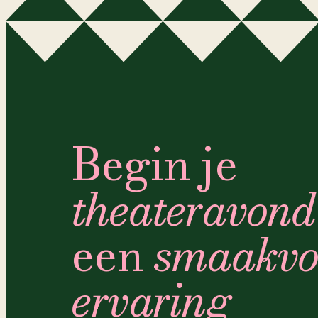
Begin je
theateravond
een
smaakvo
ervaring