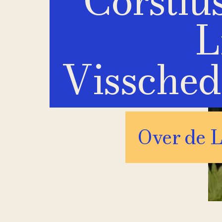
Corstiu
L
Vissched
Over de L