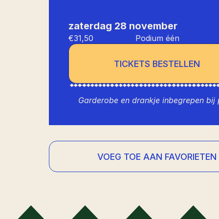
zaterdag 28 november
€31,50
Podium één
TICKETS BESTELLEN
Garderobe en drankje inbegrepen bij p
VOEG TOE AAN FAVORIETEN