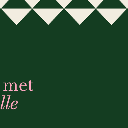
met
lle