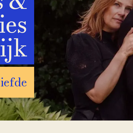
s &
ies
ijk
iefde