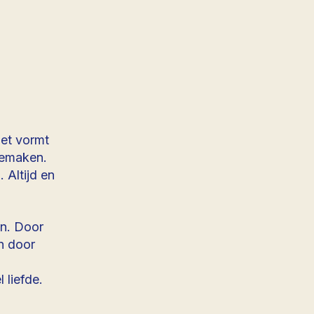
Het vormt
meemaken.
 Altijd en
en. Door
en door
 liefde.